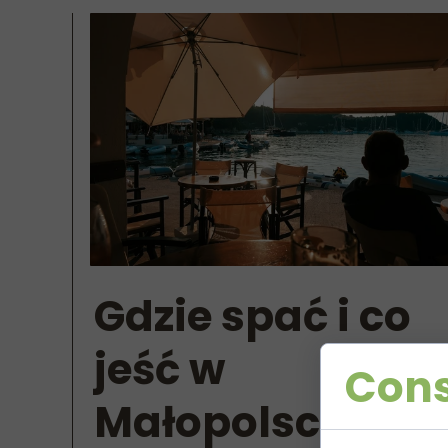
Gdzie spać i co
jeść w
Cons
Małopolsce i na