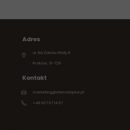
Adres
ul. Na Zakolu Wisły 8
Kraków, 31-728
Kontakt
marketing@interorbiplus.pl
+48 607 57 14 57