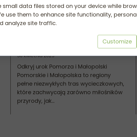
wycieczkowe,
 small data files stored on your device while bro
e use them to enhance site functionality, personal
które musisz
 analyze site traffic.
poznać
Customize
30 kwietnia 2025
Odkryj urok Pomorza i Małopolski
Pomorskie i Małopolska to regiony
pełne niezwykłych tras wycieczkowych,
które zachwycają zarówno miłośników
przyrody, jak...