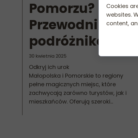
Pomorzu?
Cookies are
websites. W
Przewodnik dla
content, and
podróżników
30 kwietnia 2025
Odkryj ich urok
Małopolska i Pomorskie to regiony
pełne magicznych miejsc, które
zachwycają zarówno turystów, jak i
mieszkańców. Oferują szeroki...