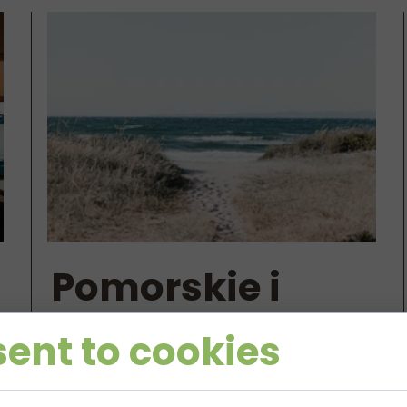
Pomorskie i
Małopolska w
ent to cookies
pigułce: Trasy