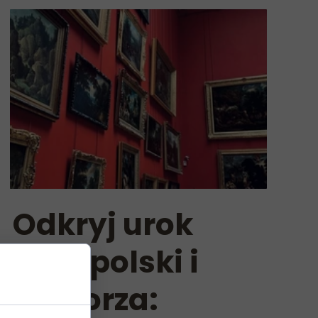
Odkryj urok
Małopolski i
Pomorza: