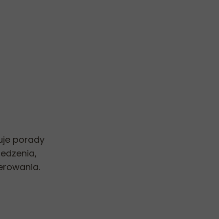
uje porady
iedzenia,
erowania.