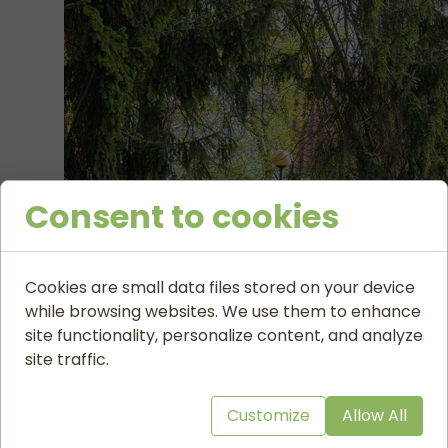
Dwór Grafa następnie Plewińskich
Consent to cookies
zobacz prezentację ...
Cookies are small data files stored on your device
Obszar dzisiejszej dzielnicy Felin na wschodnich krańcach mi
while browsing websites. We use them to enhance
zasługi „wiernym poddanym Rosji”. W ten sposób w ich dożywotn
site functionality, personalize content, and analyze
Obecny dwór jest murowanym budynkiem na planie prostokąta,
site traffic.
dachem. Dominantę siedmioosiowej fasady od strony południowej
czytaj więcej o dworze …
powrót do dwory Lublina
Customize
Allow All