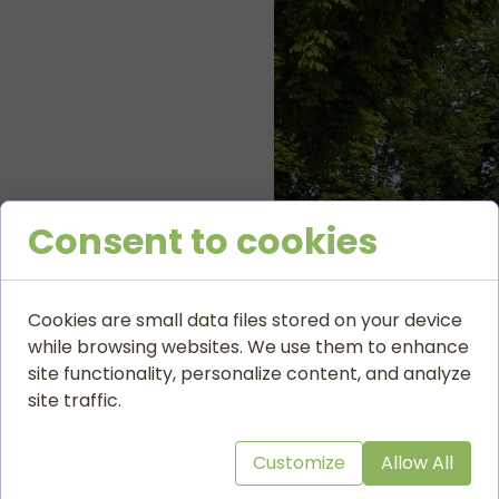
Hrubieszów cerkiew Zaśnięcia Najświętszej Mary
Consent to cookies
zobacz prezentację ...
Cookies are small data files stored on your device
Cerkiew w Hrubieszowie jest jednym z najciekawsz
while browsing websites. We use them to enhance
jest siedzibą parafii prawosławnej, należącej do di
site functionality, personalize content, and analyze
Jest to monumentalna budowla z trzynastoma kop
site traffic.
napisanymi przez mistrzów z Jarosławia i Lwowa. Wo
czytaj więcej …
powrót do cerkwie
Customize
Allow All