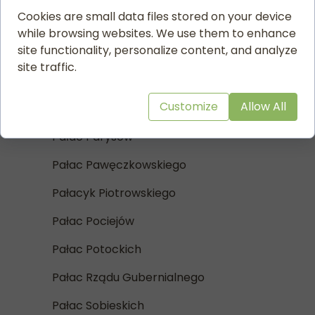
Cookies are small data files stored on your device
Pałac Kraussego
while browsing websites. We use them to enhance
site functionality, personalize content, and analyze
Pałac Lubomirskich
site traffic.
Pałac Lubomirskich - Krebsa
Customize
Allow All
Pałac Morskich
Pałac Parysów
Pałac Pawęczkowskiego
Pałacyk Piotrowskiego
Pałac Pociejów
Pałac Potockich
Pałac Rządu Gubernialnego
Pałac Sobieskich